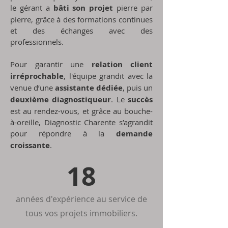
le gérant a
bâti son projet
pierre par
pierre, grâce à des formations continues
et des échanges avec des
professionnels.
Pour garantir une
relation client
irréprochable
, l'équipe grandit avec la
venue d’une
assistante dédiée
, puis un
deuxième diagnostiqueur
. Le
succès
est au rendez-vous, et grâce au bouche-
à-oreille, Diagnostic Charente s’agrandit
pour répondre à la
demande
croissante
.
18
années d'expérience au service de
tous vos projets immobiliers.