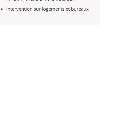
Intervention sur logements et bureaux
Zones d'intervention pour
les diagnostics immobiliers
Nous intervenons sur l'ensemble de la
Nouvelle-Aquitaine
, et notamment les
départements de la Charente, Dordogne,
Haute Vienne et Charente Maritime
.
Nous contacter